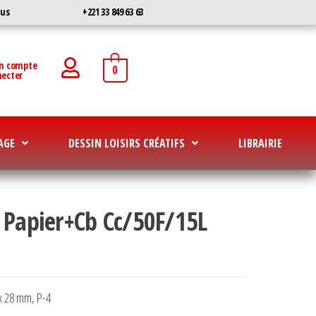
ous
+221 33 849 63 63
un compte
0
necter
AGE
DESSIN LOISIRS CRÉATIFS
LIBRAIRIE
 Papier+Cb Cc/50F/15L
x 28 mm, P-4